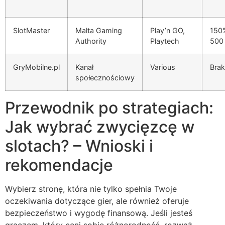
SlotMaster
Malta Gaming
Play’n GO,
150
Authority
Playtech
500
GryMobilne.pl
Kanał
Various
Brak
społecznościowy
Przewodnik po strategiach:
Jak wybrać zwycięzcę w
slotach? – Wnioski i
rekomendacje
Wybierz stronę, która nie tylko spełnia Twoje
oczekiwania dotyczące gier, ale również oferuje
bezpieczeństwo i wygodę finansową. Jeśli jesteś
graczem, który ceni sobie różnorodność, rozważ