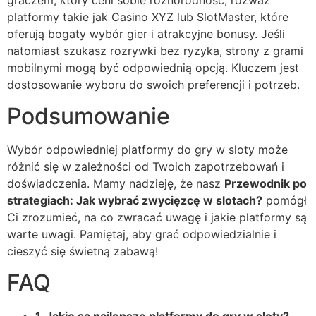
platformy takie jak Casino XYZ lub SlotMaster, które
oferują bogaty wybór gier i atrakcyjne bonusy. Jeśli
natomiast szukasz rozrywki bez ryzyka, strony z grami
mobilnymi mogą być odpowiednią opcją. Kluczem jest
dostosowanie wyboru do swoich preferencji i potrzeb.
Podsumowanie
Wybór odpowiedniej platformy do gry w sloty może
różnić się w zależności od Twoich zapotrzebowań i
doświadczenia. Mamy nadzieję, że nasz
Przewodnik po
strategiach: Jak wybrać zwycięzcę w slotach?
pomógł
Ci zrozumieć, na co zwracać uwagę i jakie platformy są
warte uwagi. Pamiętaj, aby grać odpowiedzialnie i
cieszyć się świetną zabawą!
FAQ