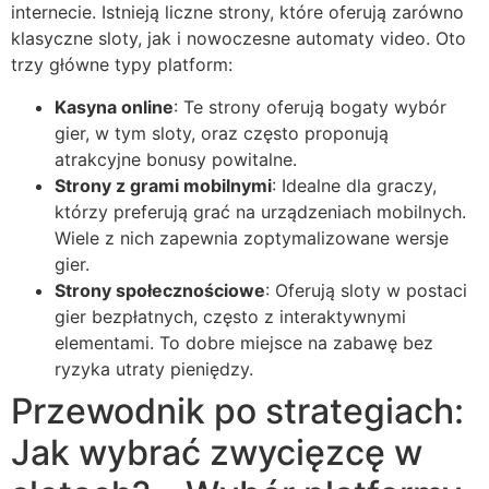
internecie. Istnieją liczne strony, które oferują zarówno
klasyczne sloty, jak i nowoczesne automaty video. Oto
trzy główne typy platform:
Kasyna online
: Te strony oferują bogaty wybór
gier, w tym sloty, oraz często proponują
atrakcyjne bonusy powitalne.
Strony z grami mobilnymi
: Idealne dla graczy,
którzy preferują grać na urządzeniach mobilnych.
Wiele z nich zapewnia zoptymalizowane wersje
gier.
Strony społecznościowe
: Oferują sloty w postaci
gier bezpłatnych, często z interaktywnymi
elementami. To dobre miejsce na zabawę bez
ryzyka utraty pieniędzy.
Przewodnik po strategiach:
Jak wybrać zwycięzcę w