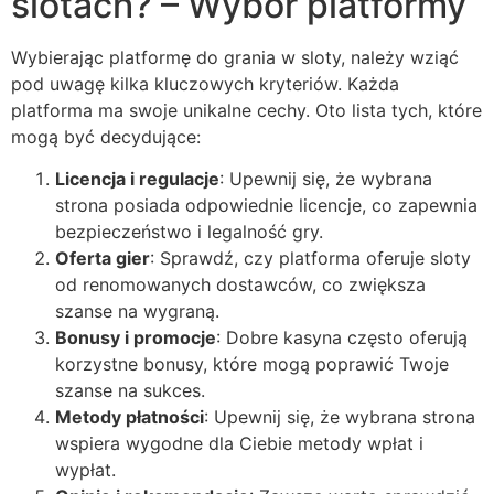
slotach? – Wybór platformy
Wybierając platformę do grania w sloty, należy wziąć
pod uwagę kilka kluczowych kryteriów. Każda
platforma ma swoje unikalne cechy. Oto lista tych, które
mogą być decydujące:
Licencja i regulacje
: Upewnij się, że wybrana
strona posiada odpowiednie licencje, co zapewnia
bezpieczeństwo i legalność gry.
Oferta gier
: Sprawdź, czy platforma oferuje sloty
od renomowanych dostawców, co zwiększa
szanse na wygraną.
Bonusy i promocje
: Dobre kasyna często oferują
korzystne bonusy, które mogą poprawić Twoje
szanse na sukces.
Metody płatności
: Upewnij się, że wybrana strona
wspiera wygodne dla Ciebie metody wpłat i
wypłat.