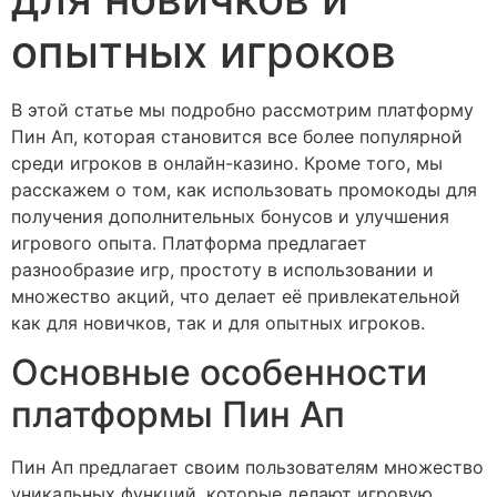
опытных игроков
В этой статье мы подробно рассмотрим платформу
Пин Ап, которая становится все более популярной
среди игроков в онлайн-казино. Кроме того, мы
расскажем о том, как использовать промокоды для
получения дополнительных бонусов и улучшения
игрового опыта. Платформа предлагает
разнообразие игр, простоту в использовании и
множество акций, что делает её привлекательной
как для новичков, так и для опытных игроков.
Основные особенности
платформы Пин Ап
Пин Ап предлагает своим пользователям множество
уникальных функций, которые делают игровую