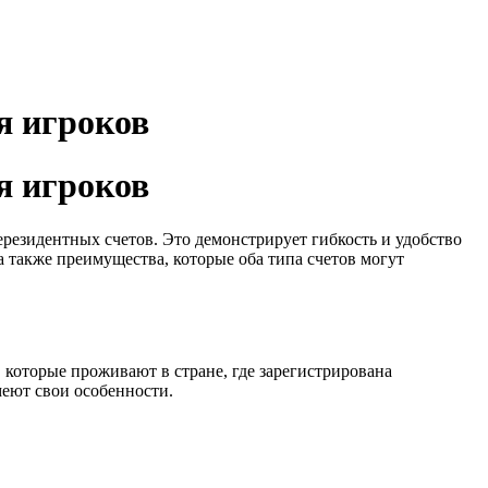
я игроков
я игроков
резидентных счетов. Это демонстрирует гибкость и удобство
а также преимущества, которые оба типа счетов могут
 которые проживают в стране, где зарегистрирована
меют свои особенности.