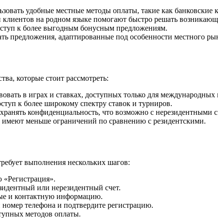
зовать удобные местные методы оплаты, такие как банковские к
 клиентов на родном языке помогают быстро решать возникающ
оступ к более выгодным бонусным предложениям.
ть предложения, адаптированные под особенности местного ры
ва, которые стоит рассмотреть:
овать в играх и ставках, доступных только для международных 
туп к более широкому спектру ставок и турниров.
хранять конфиденциальность, что возможно с нерезидентными с
а имеют меньше ограничений по сравнению с резидентскими.
требует выполнения нескольких шагов:
ю «Регистрация».
зидентный или нерезидентный счет.
ые и контактную информацию.
 номер телефона и подтвердите регистрацию.
тупных методов оплаты.