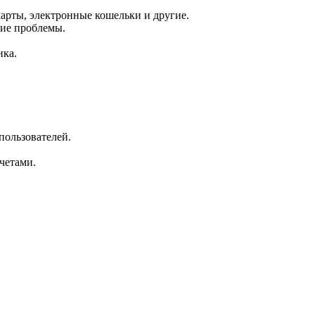
арты, электронные кошельки и другие.
ие проблемы.
нка.
пользователей.
четами.