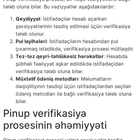
tələb oluna bilər. Bu vəziyyətlər aşağıdakılardır:
Qeydiyyat
: İstifadəçilər hesab açarkən
şəxsiyyətlərinin təsdiq edilməsi üçün verifikasiya
tələb olunur.
Pul layihələri
: İstifadəçilərin hesabından pul
çıxarmaq istədikdə, verifikasiya prosesi mütləqdir.
Tez-tez qeyri-təhlükəsiz hərəkətlər
: Hesabda
şübhəli fəaliyyət aşkar edildikdə istifadəçidən
verifikasiya tələb oluna bilər.
Müxtəlif ödəniş metodları
: Məlumatların
dəqiqliliyinin təsdiqi üçün istifadəçilərdən seçilən
ödəniş metodları ilə bağlı verifikasiya tələb oluna
bilər.
Pinup verifikasiya
prosesinin əhəmiyyəti
Pinup verifikasiya prosesi yalnız şəxsiyyətin təsdiq