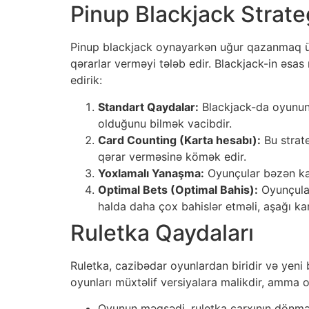
Pinup Blackjack Strateg
Pinup blackjack oynayarkən uğur qazanmaq ü
qərarlar verməyi tələb edir. Blackjack-in əsas 
edirik:
Standart Qaydalar:
Blackjack-da oyunun 
olduğunu bilmək vacibdir.
Card Counting (Karta hesabı):
Bu strate
qərar verməsinə kömək edir.
Yoxlamalı Yanaşma:
Oyunçular bəzən kart
Optimal Bets (Optimal Bahis):
Oyunçular
halda daha çox bahislər etməli, aşağı kar
Ruletka Qaydaları
Ruletka, cazibədar oyunlardan biridir və yeni
oyunları müxtəlif versiyalara malikdir, amma o
Oyunun məqsədi, ruletka çarxının dönmə