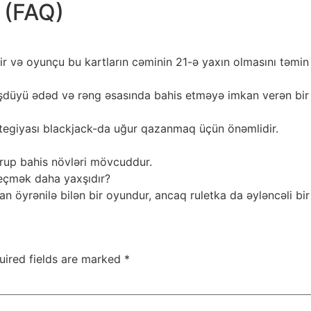
r (FAQ)
lir və oyunçu bu kartların cəminin 21-ə yaxın olmasını təmin 
şdüyü ədəd və rəng əsasında bahis etməyə imkan verən bir
ategiyası blackjack-da uğur qazanmaq üçün önəmlidir.
rup bahis növləri mövcuddur.
seçmək daha yaxşıdır?
n öyrənilə bilən bir oyundur, ancaq ruletka da əyləncəli bir
uired fields are marked
*