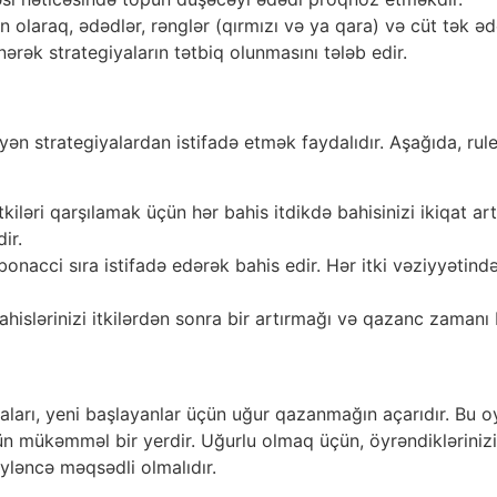
 olaraq, ədədlər, rənglər (qırmızı və ya qara) və cüt tək ədə
rək strategiyaların tətbiq olunmasını tələb edir.
strategiyalardan istifadə etmək faydalıdır. Aşağıda, rulet
tkiləri qarşılamak üçün hər bahis itdikdə bahisinizi ikiqat a
ir.
bonacci sıra istifadə edərək bahis edir. Hər itki vəziyyətində
islərinizi itkilərdən sonra bir artırmağı və qazanc zamanı b
aları, yeni başlayanlar üçün uğur qazanmağın açarıdır. Bu o
ün mükəmməl bir yerdir. Uğurlu olmaq üçün, öyrəndikləriniz
yləncə məqsədli olmalıdır.