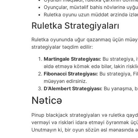
Oyunçular, müxtəlif bahis növlərinə uyğun
Ruletka oyunu uzun müddət ərzində izlənə
Ruletka Strategiyaları
Ruletka oyununda uğur qazanmaq üçün müəyyən 
strategiyalar təqdim edilir:
Martingale Strategiyası:
Bu strategiya, i
əldə etməyə kömək edə bilər, lakin risklid
Fibonacci Strategiyası:
Bu strategiya, Fi
müəyyən edirsiniz.
D’Alembert Strategiyası:
Bu yanaşma, bah
Nəticə
Pinup blackjack strategiyaları və ruletka qayd
verməyi və riskləri idarə etməyi öyrənmək üç
Unutmayın ki, bir oyun sözün əsl mənasında ə