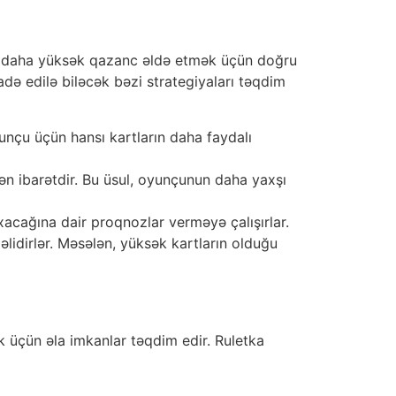
, daha yüksək qazanc əldə etmək üçün doğru
adə edilə biləcək bəzi strategiyaları təqdim
unçu üçün hansı kartların daha faydalı
ən ibarətdir. Bu üsul, oyunçunun daha yaxşı
xacağına dair proqnozlar verməyə çalışırlar.
idirlər. Məsələn, yüksək kartların olduğu
k üçün əla imkanlar təqdim edir. Ruletka