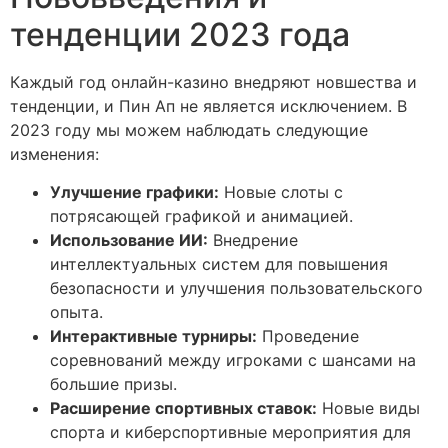
тенденции 2023 года
Каждый год онлайн-казино внедряют новшества и
тенденции, и Пин Ап не является исключением. В
2023 году мы можем наблюдать следующие
изменения:
Улучшение графики:
Новые слоты с
потрясающей графикой и анимацией.
Использование ИИ:
Внедрение
интеллектуальных систем для повышения
безопасности и улучшения пользовательского
опыта.
Интерактивные турниры:
Проведение
соревнований между игроками с шансами на
большие призы.
Расширение спортивных ставок:
Новые виды
спорта и киберспортивные мероприятия для