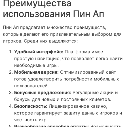
Преимущества
использования Пин Ап
Пин Ап предлагает множество преимуществ,
которые делают его привлекательным выбором для
игроков. Среди них выделяются:
Удобный интерфейс:
Платформа имеет
простую навигацию, что позволяет легко найти
необходимые игры.
Мобильная версия:
Оптимизированный сайт
готов удовлетворить потребности мобильных
пользователей.
Бонусные предложения:
Регулярные акции и
бонусы для новых и постоянных клиентов.
Безопасность:
Лицензированное казино,
которое гарантирует защиту данных игроков и
честность игр.
Разнообразие способов оплаты:
Возможность