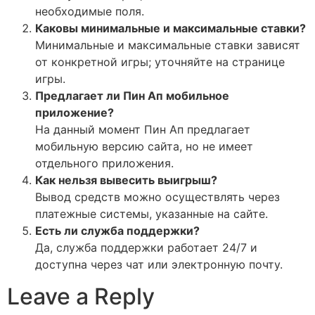
необходимые поля.
Каковы минимальные и максимальные ставки?
Минимальные и максимальные ставки зависят
от конкретной игры; уточняйте на странице
игры.
Предлагает ли Пин Ап мобильное
приложение?
На данный момент Пин Ап предлагает
мобильную версию сайта, но не имеет
отдельного приложения.
Как нельзя вывесить выигрыш?
Вывод средств можно осуществлять через
платежные системы, указанные на сайте.
Есть ли служба поддержки?
Да, служба поддержки работает 24/7 и
доступна через чат или электронную почту.
Leave a Reply