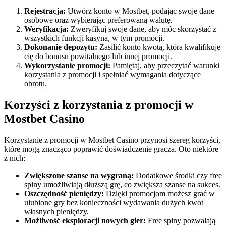
Rejestracja:
Utwórz konto w Mostbet, podając swoje dane
osobowe oraz wybierając preferowaną walutę.
Weryfikacja:
Zweryfikuj swoje dane, aby móc skorzystać z
wszystkich funkcji kasyna, w tym promocji.
Dokonanie depozytu:
Zasilić konto kwotą, która kwalifikuje
cię do bonusu powitalnego lub innej promocji.
Wykorzystanie promocji:
Pamiętaj, aby przeczytać warunki
korzystania z promocji i spełniać wymagania dotyczące
obrotu.
Korzyści z korzystania z promocji w
Mostbet Casino
Korzystanie z promocji w Mostbet Casino przynosi szereg korzyści,
które mogą znacząco poprawić doświadczenie gracza. Oto niektóre
z nich:
Zwiększone szanse na wygraną:
Dodatkowe środki czy free
spiny umożliwiają dłuższą grę, co zwiększa szanse na sukces.
Oszczędność pieniędzy:
Dzięki promocjom możesz grać w
ulubione gry bez konieczności wydawania dużych kwot
własnych pieniędzy.
Możliwość eksploracji nowych gier:
Free spiny pozwalają