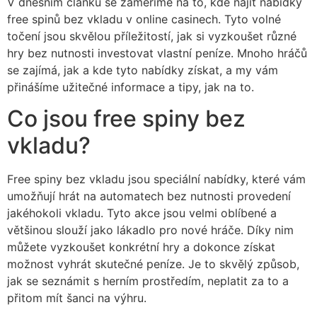
V dnešním článku se zaměříme na to, kde najít nabídky
free spinů bez vkladu v online casinech. Tyto volné
točení jsou skvělou příležitostí, jak si vyzkoušet různé
hry bez nutnosti investovat vlastní peníze. Mnoho hráčů
se zajímá, jak a kde tyto nabídky získat, a my vám
přinášíme užitečné informace a tipy, jak na to.
Co jsou free spiny bez
vkladu?
Free spiny bez vkladu jsou speciální nabídky, které vám
umožňují hrát na automatech bez nutnosti provedení
jakéhokoli vkladu. Tyto akce jsou velmi oblíbené a
většinou slouží jako lákadlo pro nové hráče. Díky nim
můžete vyzkoušet konkrétní hry a dokonce získat
možnost vyhrát skutečné peníze. Je to skvělý způsob,
jak se seznámit s herním prostředím, neplatit za to a
přitom mít šanci na výhru.