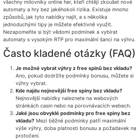
všechny milovníky online her, kteří chtějí zkoušet nové
automaty a hry bez jakéhokoli rizika. Existuje mnoho
způsobů, jak tyto nabídky najít, a s několika
jednoduchými tipy je můžete efektivně využít.
Nezapomeňte si být vědomi podmínek a vybírat
automaty s vysokým RTP pro maximální šanci na výhru.
Často kladené otázky (FAQ)
Je možné vybrat výhry z free spinů bez vkladu?
Ano, pokud dodržíte podmínky bonusu, můžete si
výhry vybrat.
Kde najdu nejnovější free spiny bez vkladu?
Nejnovější nabídky naleznete na webových
stránkách casin nebo na porovnávacích webech.
Jaké jsou obvyklé podmínky pro free spiny bez
vkladu?
Mezi běžné podmínky patří maximální
výše výhry, doba platnosti bonusu a požadavek na
protočení.