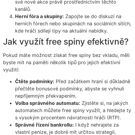
své nové akce právě prostřednictvím těchto
kanálů.
Herní fóra a skupiny:
Zapojte se do diskuzí na
herních fórech nebo skupinách na sociálních sítích,
kde hráči sdílejí tipy na aktuální nabídky.
Jak využít free spiny efektivně?
Pokud máte možnost získat free spiny bez vkladu, měli
byste mít na paměti několik tipů pro jejich efektivní
využití:
Čtěte podmínky:
Před začátkem hraní si důkladně
přečtěte bonusové podmínky, abyste se vyhnuli
nepříjemným překvapením.
Volba správného automatu:
Zjistěte si, na jakých
automatech můžete free spiny využít, a hledejte ty
s vysokým procentem návratnosti hráči (RTP).
Správné řízení bankrollu:
I když nehrajete za
vlastní peníze, je dobré mít určitou strategii,