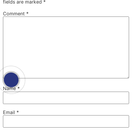
fields are marked
*
Comment
*
Name
*
Email
*