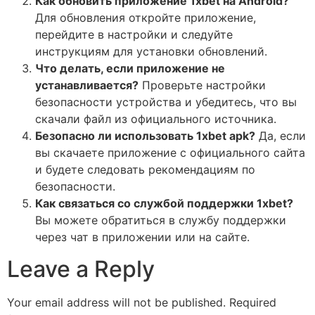
Как обновить приложение 1xbet на Android?
Для обновления откройте приложение,
перейдите в настройки и следуйте
инструкциям для установки обновлений.
Что делать, если приложение не
устанавливается?
Проверьте настройки
безопасности устройства и убедитесь, что вы
скачали файл из официального источника.
Безопасно ли использовать 1xbet apk?
Да, если
вы скачаете приложение с официального сайта
и будете следовать рекомендациям по
безопасности.
Как связаться со службой поддержки 1xbet?
Вы можете обратиться в службу поддержки
через чат в приложении или на сайте.
Leave a Reply
Your email address will not be published.
Required