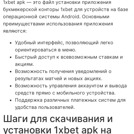
1xbet apk — это файл установки приложения
букмекерской конторы 1xbet для устройств на базе
операционной системы Android. Основными
преимуществами использования приложения
являются:
Удобный интерфейс, позволяющий легко
ориентироваться в меню.
Быстрый доступ к всевозможным ставкам и
акциям.
Возможность получения уведомлений о
результатах матчей и новых акциях.
Возможность управления аккаунтом и вывода
средств прямо с мобильного устройства.
Поддержка различных платежных систем для
удобства пользователей.
Шаги для скачивания и
установки 1xbet apk на