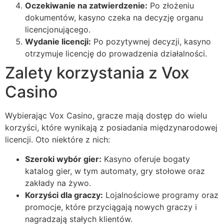
Oczekiwanie na zatwierdzenie:
Po złożeniu
dokumentów, kasyno czeka na decyzję organu
licencjonującego.
Wydanie licencji:
Po pozytywnej decyzji, kasyno
otrzymuje licencję do prowadzenia działalności.
Zalety korzystania z Vox
Casino
Wybierając Vox Casino, gracze mają dostęp do wielu
korzyści, które wynikają z posiadania międzynarodowej
licencji. Oto niektóre z nich:
Szeroki wybór gier:
Kasyno oferuje bogaty
katalog gier, w tym automaty, gry stołowe oraz
zakłady na żywo.
Korzyści dla graczy:
Lojalnościowe programy oraz
promocje, które przyciągają nowych graczy i
nagradzają stałych klientów.