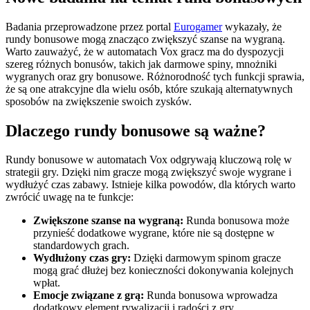
Badania przeprowadzone przez portal
Eurogamer
wykazały, że
rundy bonusowe mogą znacząco zwiększyć szanse na wygraną.
Warto zauważyć, że w automatach Vox gracz ma do dyspozycji
szereg różnych bonusów, takich jak darmowe spiny, mnożniki
wygranych oraz gry bonusowe. Różnorodność tych funkcji sprawia,
że są one atrakcyjne dla wielu osób, które szukają alternatywnych
sposobów na zwiększenie swoich zysków.
Dlaczego rundy bonusowe są ważne?
Rundy bonusowe w automatach Vox odgrywają kluczową rolę w
strategii gry. Dzięki nim gracze mogą zwiększyć swoje wygrane i
wydłużyć czas zabawy. Istnieje kilka powodów, dla których warto
zwrócić uwagę na te funkcje:
Zwiększone szanse na wygraną:
Runda bonusowa może
przynieść dodatkowe wygrane, które nie są dostępne w
standardowych grach.
Wydłużony czas gry:
Dzięki darmowym spinom gracze
mogą grać dłużej bez konieczności dokonywania kolejnych
wpłat.
Emocje związane z grą:
Runda bonusowa wprowadza
dodatkowy element rywalizacji i radości z gry.