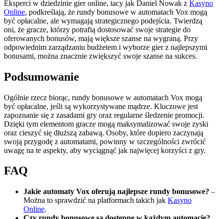
Eksperci w dziedzinie gier online, tacy jak Daniel Nowak z
Kasyno
Online
, podkreślają, że rundy bonusowe w automatach Vox mogą
być opłacalne, ale wymagają strategicznego podejścia. Twierdzą
oni, że gracze, którzy potrafią dostosować swoje strategie do
oferowanych bonusów, mają większe szanse na wygraną. Przy
odpowiednim zarządzaniu budżetem i wyborze gier z najlepszymi
bonusami, można znacznie zwiększyć swoje szanse na sukces.
Podsumowanie
Ogólnie rzecz biorąc, rundy bonusowe w automatach Vox mogą
być opłacalne, jeśli są wykorzystywane mądrze. Kluczowe jest
zapoznanie się z zasadami gry oraz regularne śledzenie promocji.
Dzięki tym elementom gracze mogą maksymalizować swoje zyski
oraz cieszyć się dłuższą zabawą. Osoby, które dopiero zaczynają
swoją przygodę z automatami, powinny w szczególności zwrócić
uwagę na te aspekty, aby wyciągnąć jak najwięcej korzyści z gry.
FAQ
Jakie automaty Vox oferują najlepsze rundy bonusowe?
–
Można to sprawdzić na platformach takich jak
Kasyno
Online
.
Czy rundy bonusowe są dostępne w każdym automacie?