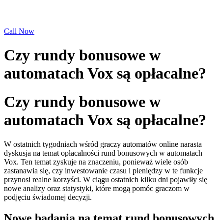
Call Now
Czy rundy bonusowe w
automatach Vox są opłacalne?
Czy rundy bonusowe w
automatach Vox są opłacalne?
W ostatnich tygodniach wśród graczy automatów online narasta
dyskusja na temat opłacalności rund bonusowych w automatach
Vox. Ten temat zyskuje na znaczeniu, ponieważ wiele osób
zastanawia się, czy inwestowanie czasu i pieniędzy w te funkcje
przynosi realne korzyści. W ciągu ostatnich kilku dni pojawiły się
nowe analizy oraz statystyki, które mogą pomóc graczom w
podjęciu świadomej decyzji.
Nowe badania na temat rund bonusowych