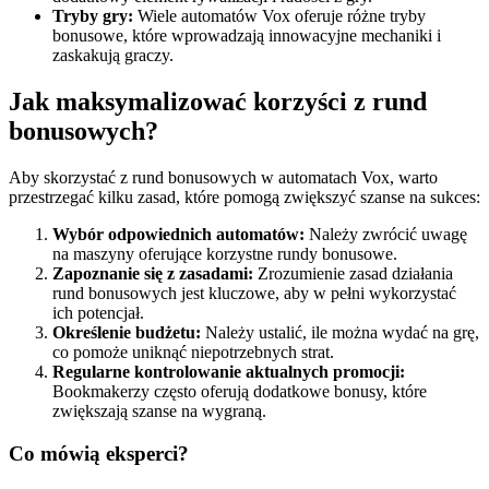
Tryby gry:
Wiele automatów Vox oferuje różne tryby
bonusowe, które wprowadzają innowacyjne mechaniki i
zaskakują graczy.
Jak maksymalizować korzyści z rund
bonusowych?
Aby skorzystać z rund bonusowych w automatach Vox, warto
przestrzegać kilku zasad, które pomogą zwiększyć szanse na sukces:
Wybór odpowiednich automatów:
Należy zwrócić uwagę
na maszyny oferujące korzystne rundy bonusowe.
Zapoznanie się z zasadami:
Zrozumienie zasad działania
rund bonusowych jest kluczowe, aby w pełni wykorzystać
ich potencjał.
Określenie budżetu:
Należy ustalić, ile można wydać na grę,
co pomoże uniknąć niepotrzebnych strat.
Regularne kontrolowanie aktualnych promocji:
Bookmakerzy często oferują dodatkowe bonusy, które
zwiększają szanse na wygraną.
Co mówią eksperci?