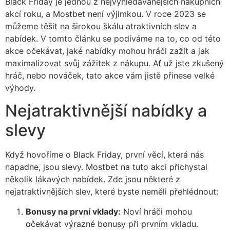
Black Friday je jednou z nejvyhledávanějších nákupních
akcí roku, a Mostbet není výjimkou. V roce 2023 se
můžeme těšit na širokou škálu atraktivních slev a
nabídek. V tomto článku se podíváme na to, co od této
akce očekávat, jaké nabídky mohou hráči zažít a jak
maximalizovat svůj zážitek z nákupu. Ať už jste zkušený
hráč, nebo nováček, tato akce vám jistě přinese velké
výhody.
Nejatraktivnější nabídky a
slevy
Když hovoříme o Black Friday, první věcí, která nás
napadne, jsou slevy. Mostbet na tuto akci přichystal
několik lákavých nabídek. Zde jsou některé z
nejatraktivnějších slev, které byste neměli přehlédnout:
Bonusy na první vklady:
Noví hráči mohou
očekávat výrazné bonusy při prvním vkladu.