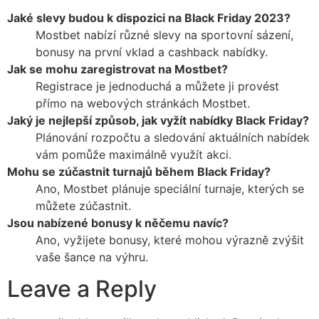
Jaké slevy budou k dispozici na Black Friday 2023?
Mostbet nabízí různé slevy na sportovní sázení,
bonusy na první vklad a cashback nabídky.
Jak se mohu zaregistrovat na Mostbet?
Registrace je jednoduchá a můžete ji provést
přímo na webových stránkách Mostbet.
Jaký je nejlepší způsob, jak vyžít nabídky Black Friday?
Plánování rozpočtu a sledování aktuálních nabídek
vám pomůže maximálně využít akci.
Mohu se zúčastnit turnajů během Black Friday?
Ano, Mostbet plánuje speciální turnaje, kterých se
můžete zúčastnit.
Jsou nabízené bonusy k něčemu navíc?
Ano, vyžijete bonusy, které mohou výrazně zvýšit
vaše šance na výhru.
Leave a Reply